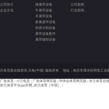
公司简介
猪屠宰设备
公司新闻
企业文化
牛屠宰设备
行业新闻
羊屠宰设备
家禽屠宰设备
肉类分割设备
屠宰设备配件
屠宰辅助设备
乐鱼页面在线登录,乐鱼(中国) 版权所有 地址：南京市溧水区明觉工
广发体育
|
小兰电竞
|
广发体育网页版
|
华体会体育网页版
|
米兰体育在线
米兰体育平台app官网_米兰体育（中国）
|