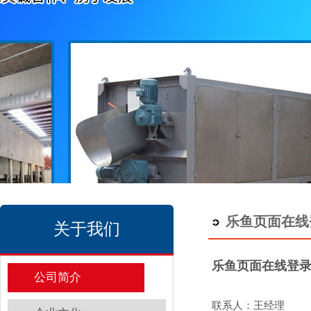
乐鱼页面在线登
关于我们
乐鱼页面在线登录,
公司简介
联系人：王经理