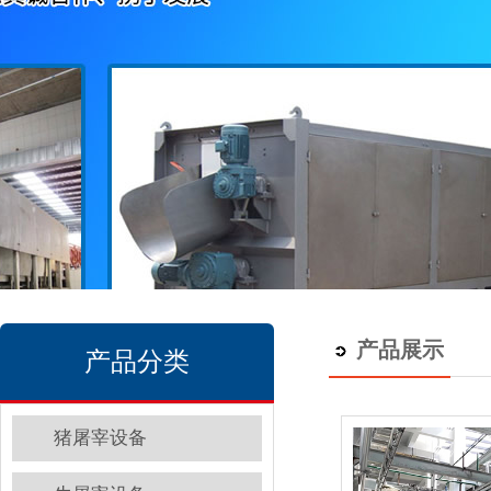
产品展示
产品分类
猪屠宰设备