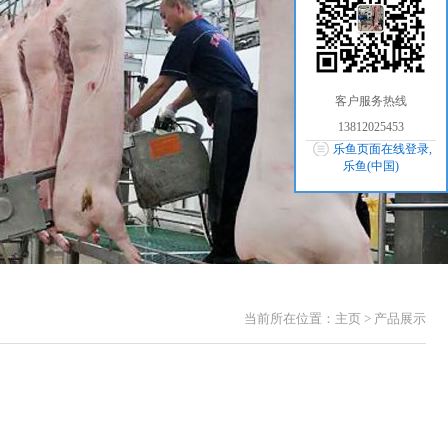
客户服务热线
13812025453
乐鱼页面在线登录,
乐鱼(中国)
当前所在位置：
主页
>
产品展示