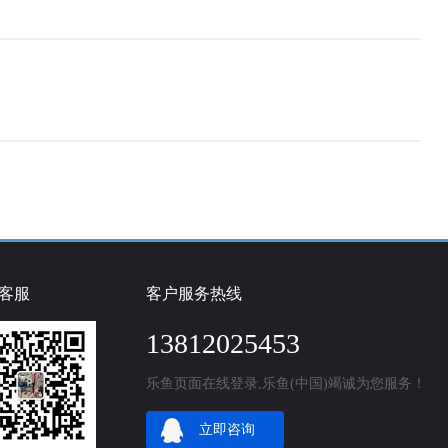
客服
客户服务热线
13812025453
乐鱼页面在线登录,乐鱼(中国)竭诚为您服务！
立即咨询