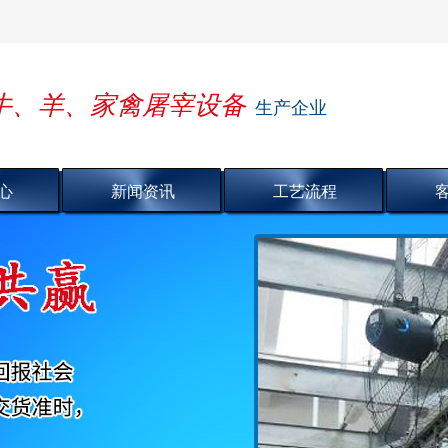
牛、羊、家禽屠宰设备
生产企业
心
新闻资讯
工艺流程