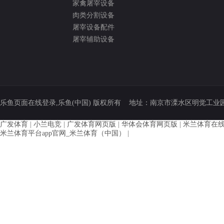
家禽屠宰设备
肉类分割设备
屠宰设备配件
屠宰辅助设备
乐鱼页面在线登录,乐鱼(中国) 版权所有 地址：南京市溧水区明觉工
广发体育
|
小兰电竞
|
广发体育网页版
|
华体会体育网页版
|
米兰体育在线
米兰体育平台app官网_米兰体育（中国）
|