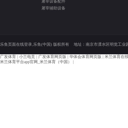
屠宰设备配件
屠宰辅助设备
乐鱼页面在线登录,乐鱼(中国) 版权所有 地址：南京市溧水区明觉工
广发体育
|
小兰电竞
|
广发体育网页版
|
华体会体育网页版
|
米兰体育在线
米兰体育平台app官网_米兰体育（中国）
|