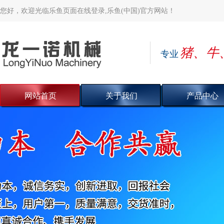
您好，欢迎光临乐鱼页面在线登录,乐鱼(中国)官方网站！
猪、牛
专业
网站首页
关于我们
产品中心