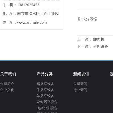
手 机：13812025453
地 址：南京市溧水区明觉工业园
卧式分段锯
www.artmale.com
网 址：
上一篇：
卸肉机
下一篇：
分割设备
关于我们
产品分类
新闻资讯
公司简介
猪屠宰设备
公司新闻
企业文化
牛屠宰设备
行业新闻
羊屠宰设备
家禽屠宰设备
肉类分割设备