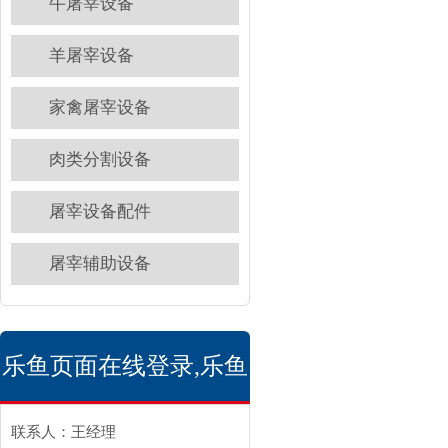
牛屠宰设备
羊屠宰设备
家禽屠宰设备
肉类分割设备
屠宰设备配件
屠宰辅助设备
乐鱼页面在线登录,乐鱼
(中国)
联系人：王经理